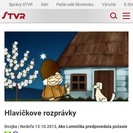
Správy STVR
Deti
Pečie celé Slovensko
Výročie
E-S
Hlavičkove rozprávky
Dvojka | Nedeľa 13.10.2013,
Ako Lomnička predpovedala počasie