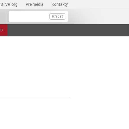
STVR.org
Pre médiá
Kontakty
Hľadať
am