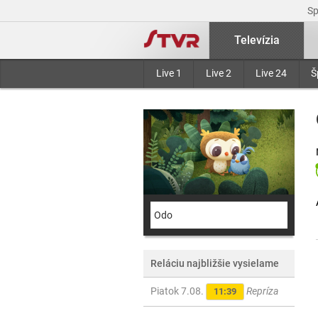
S
Televízia
Live 1
Live 2
Live 24
Š
Odo
Reláciu najbližšie vysielame
Piatok 7.08.
Repríza
11:39