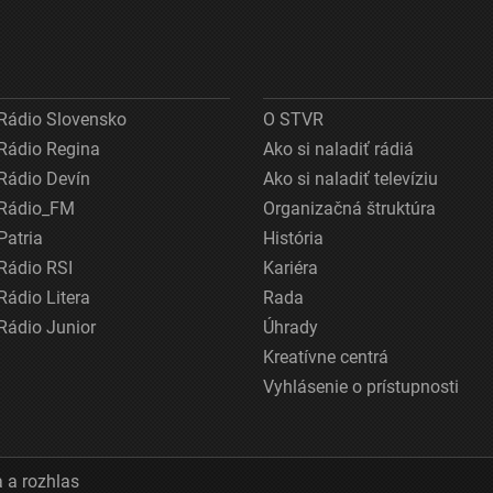
Rádio Slovensko
O STVR
Rádio Regina
Ako si naladiť rádiá
Rádio Devín
Ako si naladiť televíziu
Rádio_FM
Organizačná štruktúra
Patria
História
Rádio RSI
Kariéra
Rádio Litera
Rada
Rádio Junior
Úhrady
Kreatívne centrá
Vyhlásenie o prístupnosti
 a rozhlas