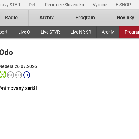
právy STVR
Deti
Pečie celé Slovensko
Výročie
E-SHOP
Rádio
Archív
Program
Novinky
port
Live O
Live STVR
Live NR SR
Archív
Progr
Odo
Nedeľa 26.07.2026
Animovaný seriál