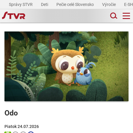
Správy STVR
Deti
Pečie celé Slovensko
Výročie
E-S
Odo
Piatok 24.07.2026