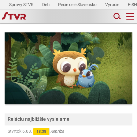
Správy STVR
Deti
Pečie celé Slovensko
Výročie
E-S
Reláciu najbližšie vysielame
Štvrtok 6.08.
Repríza
18:38