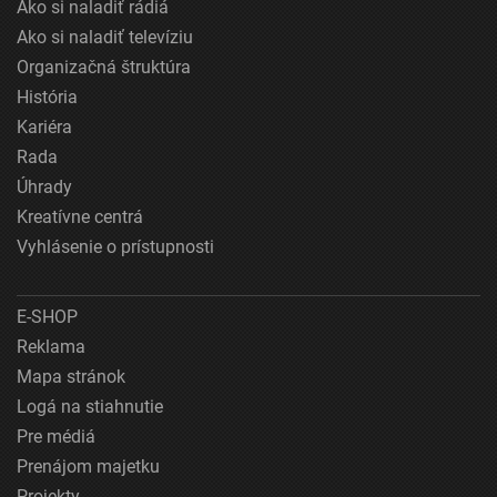
Ako si naladiť rádiá
Ako si naladiť televíziu
Organizačná štruktúra
História
Kariéra
Rada
Úhrady
Kreatívne centrá
Vyhlásenie o prístupnosti
E-SHOP
Reklama
Mapa stránok
Logá na stiahnutie
Pre médiá
Prenájom majetku
Projekty