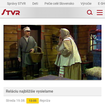
Správy STVR
Deti
Pečie celé Slovensko
Výročie
E-S
Reláciu najbližšie vysielame
Streda 19.08.
Repríza
13:05