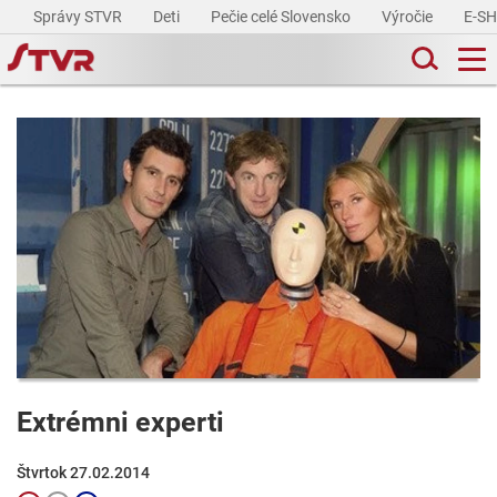
Správy STVR
Deti
Pečie celé Slovensko
Výročie
E-S
Extrémni experti
Štvrtok 27.02.2014