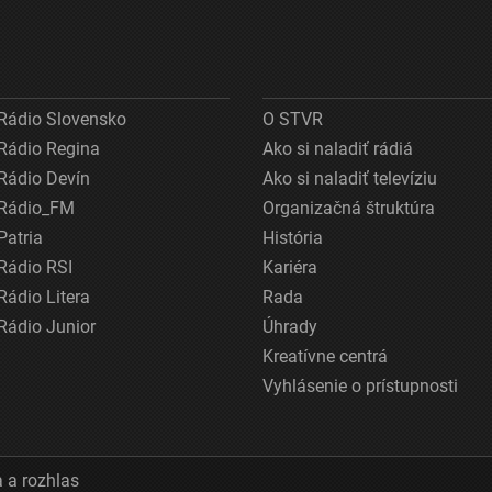
Rádio Slovensko
O STVR
Rádio Regina
Ako si naladiť rádiá
Rádio Devín
Ako si naladiť televíziu
Rádio_FM
Organizačná štruktúra
Patria
História
Rádio RSI
Kariéra
Rádio Litera
Rada
Rádio Junior
Úhrady
Kreatívne centrá
Vyhlásenie o prístupnosti
 a rozhlas