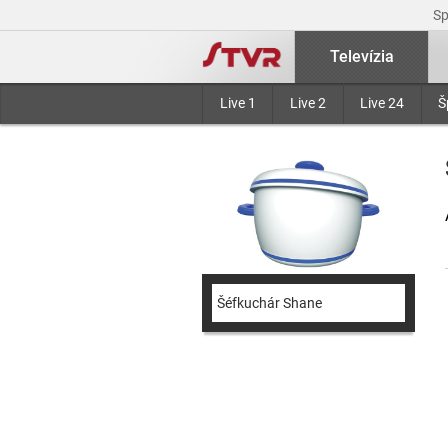
S
Televízia
Live 1
Live 2
Live 24
Š
Šéfkuchár Shane