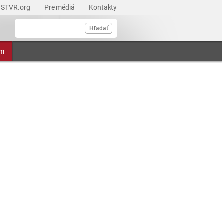
STVR.org
Pre médiá
Kontakty
Hľadať
am