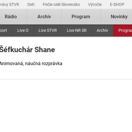
právy STVR
Deti
Pečie celé Slovensko
Výročie
E-SHOP
Rádio
Archív
Program
Novinky
port
Live O
Live STVR
Live NR SR
Archív
Progr
Šéfkuchár Shane
Animovaná, náučná rozprávka