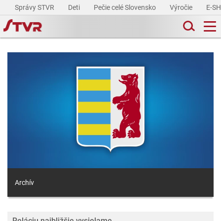
Správy STVR
Deti
Pečie celé Slovensko
Výročie
E-S
Archív
Reláciu najbližšie vysielame