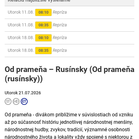
Utorok 11.08.
Repríza
08:10
Utorok 11.08.
Repríza
08:35
Utorok 18.08.
Repríza
08:10
Utorok 18.08.
Repríza
08:35
Od prameňa – Rusínsky (Od prameňa
(rusínsky))
Utorok 21.07.2026
Od prameňa - divákom priblížime v súvislostiach od vzniku
až po súčasnosť históriu jednotlivej národnostnej menšiny,
národnostnej hudby, zvykov, tradícií, významné osobnosti
národnostného života a lokality vždy spojené s niektorou z