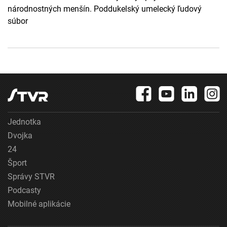
národnostných menšín. Poddukelský umelecký ľudový
súbor
Jednotka
Dvojka
24
Šport
Správy STVR
Podcasty
Mobilné aplikácie