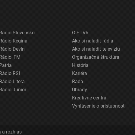
Rádio Slovensko
O STVR
Rádio Regina
Ako si naladiť rádiá
Rádio Devín
Ako si naladiť televíziu
Rádio_FM
Organizačná štruktúra
Patria
História
Rádio RSI
Kariéra
Rádio Litera
Rada
Rádio Junior
Úhrady
Kreatívne centrá
Vyhlásenie o prístupnosti
 a rozhlas