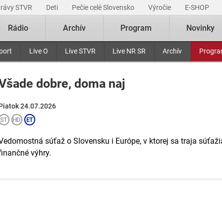
právy STVR
Deti
Pečie celé Slovensko
Výročie
E-SHOP
Rádio
Archív
Program
Novinky
port
Live O
Live STVR
Live NR SR
Archív
Progr
Všade dobre, doma naj
Piatok 24.07.2026
Vedomostná súťaž o Slovensku i Európe, v ktorej sa traja súťažia
finančné výhry.