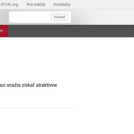
STVR.org
Pre médiá
Kontakty
Hľadať
am
ci snažia získať atraktívne