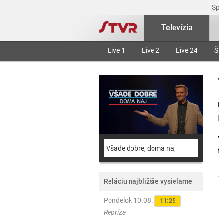
S
Televízia
Live 1
Live 2
Live 24
Š
Všade dobre, doma naj
Reláciu najbližšie vysielame
Pondelok 10.08.
11:25
Repríza