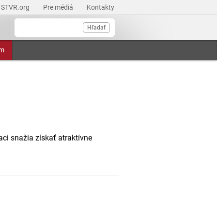
STVR.org
Pre médiá
Kontakty
Hľadať
am
ci snažia získať atraktívne