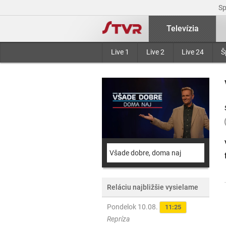
S
Televízia
Live 1
Live 2
Live 24
Š
Všade dobre, doma naj
Reláciu najbližšie vysielame
Pondelok 10.08.
11:25
Repríza