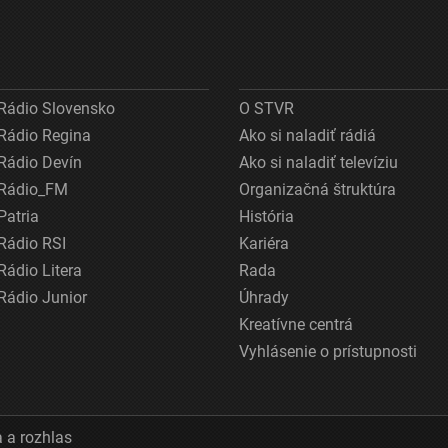
Rádio Slovensko
O STVR
Rádio Regina
Ako si naladiť rádiá
Rádio Devín
Ako si naladiť televíziu
Rádio_FM
Organizačná štruktúra
Patria
História
Rádio RSI
Kariéra
Rádio Litera
Rada
Rádio Junior
Úhrady
Kreatívne centrá
Vyhlásenie o prístupnosti
 a rozhlas