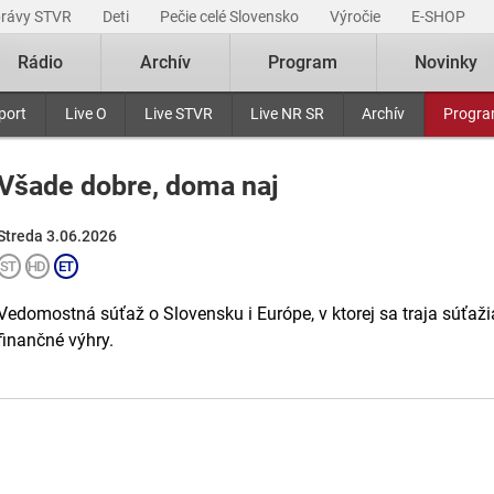
právy STVR
Deti
Pečie celé Slovensko
Výročie
E-SHOP
Rádio
Archív
Program
Novinky
port
Live O
Live STVR
Live NR SR
Archív
Progr
Všade dobre, doma naj
Streda 3.06.2026
Vedomostná súťaž o Slovensku i Európe, v ktorej sa traja súťažia
finančné výhry.