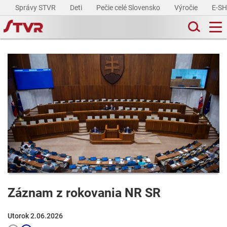
Správy STVR
Deti
Pečie celé Slovensko
Výročie
E-S
Záznam z rokovania NR SR
Utorok 2.06.2026