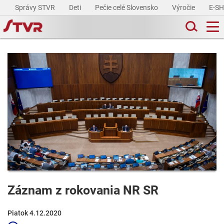
Správy STVR
Deti
Pečie celé Slovensko
Výročie
E-S
Záznam z rokovania NR SR
Piatok 4.12.2020