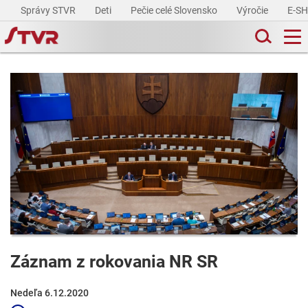
Správy STVR
Deti
Pečie celé Slovensko
Výročie
E-S
Záznam z rokovania NR SR
Nedeľa 6.12.2020