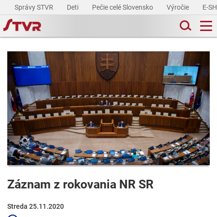
Správy STVR
Deti
Pečie celé Slovensko
Výročie
E-S
Záznam z rokovania NR SR
Streda 25.11.2020