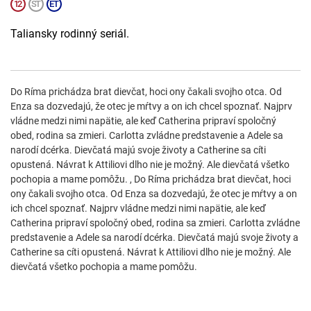
Taliansky rodinný seriál.
Do Ríma prichádza brat dievčat, hoci ony čakali svojho otca. Od
Enza sa dozvedajú, že otec je mŕtvy a on ich chcel spoznať. Najprv
vládne medzi nimi napätie, ale keď Catherina pripraví spoločný
obed, rodina sa zmieri. Carlotta zvládne predstavenie a Adele sa
narodí dcérka. Dievčatá majú svoje životy a Catherine sa cíti
opustená. Návrat k Attiliovi dlho nie je možný. Ale dievčatá všetko
pochopia a mame pomôžu. , Do Ríma prichádza brat dievčat, hoci
ony čakali svojho otca. Od Enza sa dozvedajú, že otec je mŕtvy a on
ich chcel spoznať. Najprv vládne medzi nimi napätie, ale keď
Catherina pripraví spoločný obed, rodina sa zmieri. Carlotta zvládne
predstavenie a Adele sa narodí dcérka. Dievčatá majú svoje životy a
Catherine sa cíti opustená. Návrat k Attiliovi dlho nie je možný. Ale
dievčatá všetko pochopia a mame pomôžu.