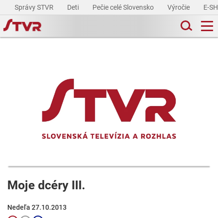
Správy STVR
Deti
Pečie celé Slovensko
Výročie
E-S
Moje dcéry III.
Nedeľa 27.10.2013