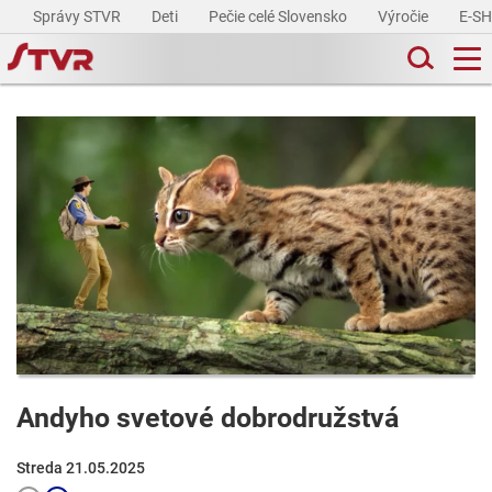
Správy STVR
Deti
Pečie celé Slovensko
Výročie
E-S
Andyho svetové dobrodružstvá
Streda 21.05.2025