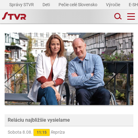
Správy STVR
Deti
Pečie celé Slovensko
Výročie
E-S
Reláciu najbližšie vysielame
Sobota 8.08.
Repríza
11:15