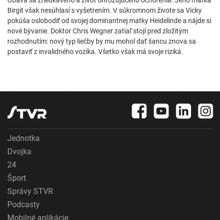
Obáva sa zriedkavého a život ohrozujúceho ochorenia. Jeho matka
Birgit však nesúhlasí s vyšetrením. V súkromnom živote sa Vicky
pokúša oslobodiť od svojej dominantnej matky Heidelinde a nájde si
nové bývanie. Doktor Chris Wegner zatiaľ stojí pred zložitým
rozhodnutím: nový typ liečby by mu mohol dať šancu znova sa
postaviť z invalidného vozíka. Všetko však má svoje riziká.
Jednotka
Dvojka
24
Šport
Správy STVR
Podcasty
Mobilné aplikácie