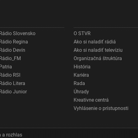
Rádio Slovensko
O STVR
Rádio Regina
Ako si naladiť rádiá
Rádio Devín
Ako si naladiť televíziu
Rádio_FM
Organizačná štruktúra
Patria
História
Rádio RSI
Kariéra
Rádio Litera
Rada
Rádio Junior
Úhrady
Kreatívne centrá
Vyhlásenie o prístupnosti
 a rozhlas