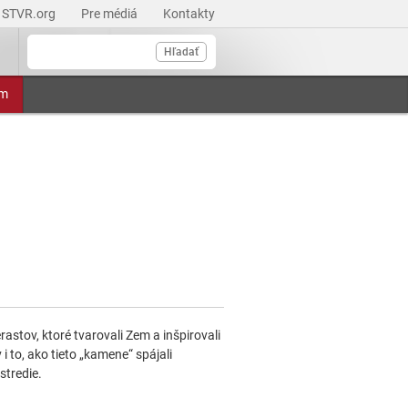
STVR.org
Pre médiá
Kontakty
Hľadať
am
astov, ktoré tvarovali Zem a inšpirovali
i to, ako tieto „kamene“ spájali
stredie.