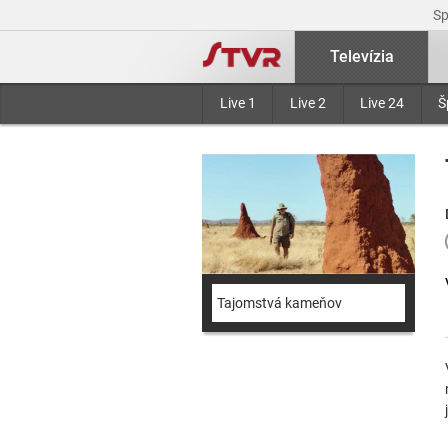
S
Televízia
Live 1
Live 2
Live 24
Š
Tajomstvá kameňov