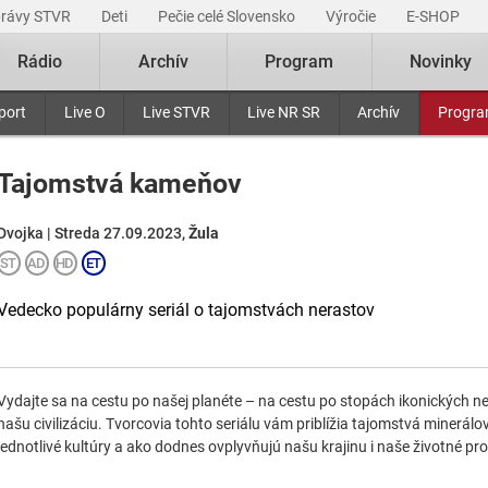
právy STVR
Deti
Pečie celé Slovensko
Výročie
E-SHOP
Rádio
Archív
Program
Novinky
port
Live O
Live STVR
Live NR SR
Archív
Progr
Tajomstvá kameňov
Dvojka | Streda 27.09.2023,
Žula
Vedecko populárny seriál o tajomstvách nerastov
Vydajte sa na cestu po našej planéte – na cestu po stopách ikonických ner
našu civilizáciu. Tvorcovia tohto seriálu vám priblížia tajomstvá minerálov 
jednotlivé kultúry a ako dodnes ovplyvňujú našu krajinu i naše životné pro