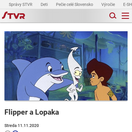
Správy STVR
Deti
Pečie celé Slovensko
Výročie
E-S
Flipper a Lopaka
Streda 11.11.2020