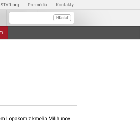
STVR.org
Pre médiá
Kontakty
Hľadať
am
teľom Lopakom z kmeňa Milihunov