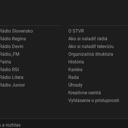
Rádio Slovensko
O STVR
Rádio Regina
Ako si naladiť rádiá
Rádio Devín
Ako si naladiť televíziu
Rádio_FM
Organizačná štruktúra
Patria
História
Rádio RSI
Kariéra
Rádio Litera
Rada
Rádio Junior
Úhrady
Kreatívne centrá
Vyhlásenie o prístupnosti
 a rozhlas