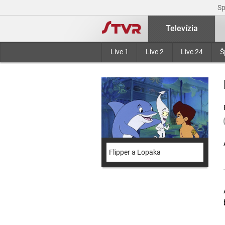
S
Televízia
Live 1
Live 2
Live 24
Š
Flipper a Lopaka