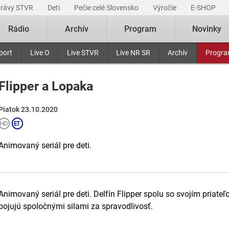
právy STVR
Deti
Pečie celé Slovensko
Výročie
E-SHOP
Rádio
Archív
Program
Novinky
port
Live O
Live STVR
Live NR SR
Archív
Progr
Flipper a Lopaka
Piatok 23.10.2020
Animovaný seriál pre deti.
Animovaný seriál pre deti. Delfín Flipper spolu so svojím pria
bojujú spoločnými silami za spravodlivosť.