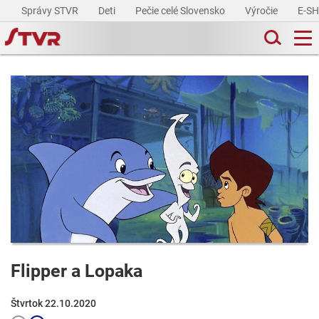
Správy STVR
Deti
Pečie celé Slovensko
Výročie
E-S
Flipper a Lopaka
Štvrtok 22.10.2020