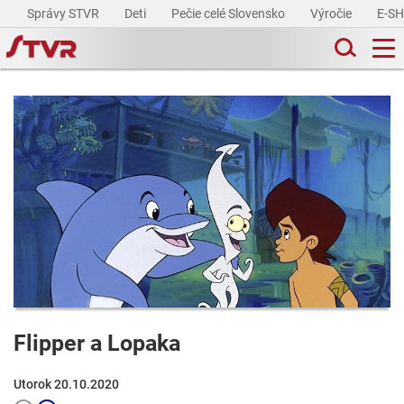
Správy STVR
Deti
Pečie celé Slovensko
Výročie
E-S
Flipper a Lopaka
Utorok 20.10.2020