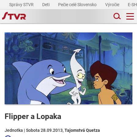
Správy STVR
Deti
Pečie celé Slovensko
Výročie
E-S
Flipper a Lopaka
Jednotka | Sobota 28.09.2013,
Tajomstvá Quetza