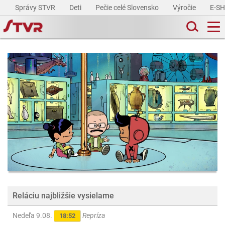
Správy STVR
Deti
Pečie celé Slovensko
Výročie
E-S
Reláciu najbližšie vysielame
Nedeľa 9.08.
Repríza
18:52