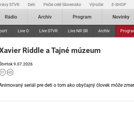
právy STVR
Deti
Pečie celé Slovensko
Výročie
E-SHOP
Rádio
Archív
Program
Novinky
port
Live O
Live STVR
Live NR SR
Archív
Progr
Xavier Riddle a Tajné múzeum
Štvrtok 9.07.2026
Animovaný seriál pre deti o tom ako obyčajný človek môže zmen