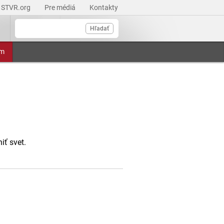
STVR.org
Pre médiá
Kontakty
Hľadať
am
iť svet.