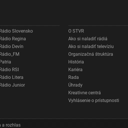
Rádio Slovensko
O STVR
Rádio Regina
Ako si naladiť rádiá
Rádio Devín
Ako si naladiť televíziu
Rádio_FM
Organizačná štruktúra
Patria
História
Rádio RSI
Kariéra
Rádio Litera
Rada
Rádio Junior
Úhrady
Kreatívne centrá
Vyhlásenie o prístupnosti
 a rozhlas