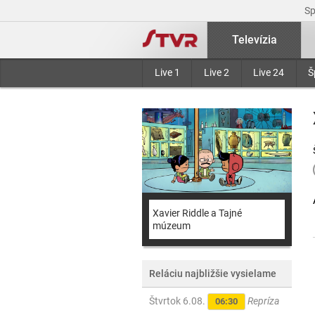
S
Televízia
Live 1
Live 2
Live 24
Š
Xavier Riddle a Tajné
múzeum
Reláciu najbližšie vysielame
Štvrtok 6.08.
Repríza
06:30