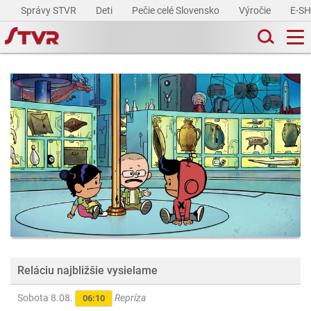
Správy STVR
Deti
Pečie celé Slovensko
Výročie
E-S
Reláciu najbližšie vysielame
Sobota 8.08.
Repríza
06:10