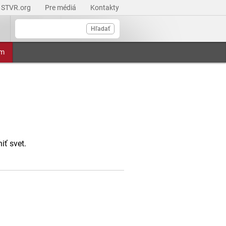
STVR.org
Pre médiá
Kontakty
Hľadať
am
iť svet.