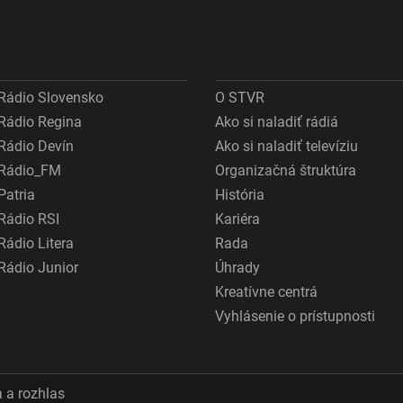
Rádio Slovensko
O STVR
Rádio Regina
Ako si naladiť rádiá
Rádio Devín
Ako si naladiť televíziu
Rádio_FM
Organizačná štruktúra
Patria
História
Rádio RSI
Kariéra
Rádio Litera
Rada
Rádio Junior
Úhrady
Kreatívne centrá
Vyhlásenie o prístupnosti
 a rozhlas