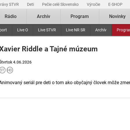
právy STVR
Deti
Pečie celé Slovensko
Výročie
E-SHOP
Rádio
Archív
Program
Novinky
port
Live O
Live STVR
Live NR SR
Archív
Progr
Xavier Riddle a Tajné múzeum
Štvrtok 4.06.2026
Animovaný seriál pre deti o tom ako obyčajný človek môže zmen