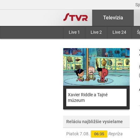
S
Televízia
Live 1
Live 2
Live 24
Š
Xavier Riddle a Tajné
múzeum
Reláciu najbližšie vysielame
Piatok 7.08.
Repríza
06:35