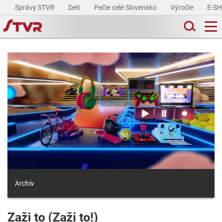
Správy STVR
Deti
Pečie celé Slovensko
Výročie
E-S
Archív
Zaži to (Zaži to!)