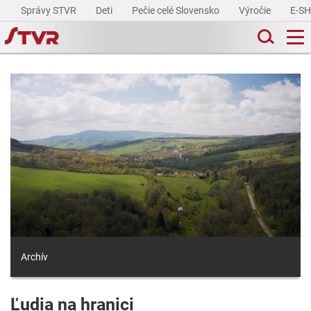
Správy STVR
Deti
Pečie celé Slovensko
Výročie
E-S
Archív
Ľudia na hranici