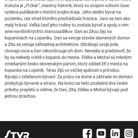
Kukuča je „IT-čkár“, miestny historik, ktorý vo svojom voľnom čase
vydáva publikácie o histórii svojho kraja. Jeho dedko býval na
pozemku, cez stred ktorého prechádzala hranica. Jaro sa tam ako
malý hrával. Veľká časť jeho rodiny tu zostala bývať a spolu s ním
sme navštívili týchto starousadlíkov. Dan so Zitou žijú na
kopaniciach na Lopeníku. Dan sa venuje stavbe slamených domov
a Zita sa venuje záhradnej architektúre. Obrábajú svoje pole,
chovajú ovce a Dan rekonštruuje ich dom. Nevedia si predstaviť, že
by sa niekedy vrátili z kopaníc do mesta. Eliška a Michal sú mladým
zmiešaným česko-slovenským párom, ktorý odišiel žiť z mesta na
kopanice na Lopeník. Teraz žijú vo väčšej spätosti s prírodou.
Bývajú v zdieľanom bývaní. Za prácu na dome a záhrade im domáci
poskytujú bývanie a stravu. Na konci sa tieto posledné dva české
príbehy prepletú a vidíme, že Dan, Zita, Eliška a Michal bývajú pod
jednou strechou.