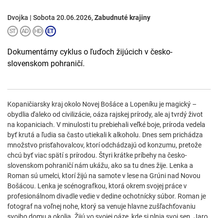
Dvojka | Sobota 20.06.2026,
Zabudnuté krajiny
Dokumentárny cyklus o ľuďoch žijúcich v česko-
slovenskom pohraničí.
Kopaničiarsky kraj okolo Novej Bošáce a Lopeníku je magický –
obydlia ďaleko od civilizácie, oáza rajskej prírody, ale aj tvrdý život
na kopaniciach. V minulosti tu prebiehali veľké boje, príroda vedela
byť krutá a ľudia sa často utiekali k alkoholu. Dnes sem prichádza
množstvo prisťahovalcov, ktorí odchádzajú od konzumu, pretože
chcú byť viac spätí s prírodou. Štyri krátke príbehy na česko-
slovenskom pohraničí nám ukážu, ako sa tu dnes žije. Lenka a
Roman sú umelci, ktorí žijú na samote v lese na Grúni nad Novou
Bošácou. Lenka je scénografkou, ktorá okrem svojej práce v
profesionálnom divadle vedie v dedine ochotnícky súbor. Roman je
fotograf na voľnej nohe, ktorý sa venuje hlavne zušľachťovaniu
svojho domu a okolia. Žijú vo svojej oáze, kde si plnia svoj sen. Jaro