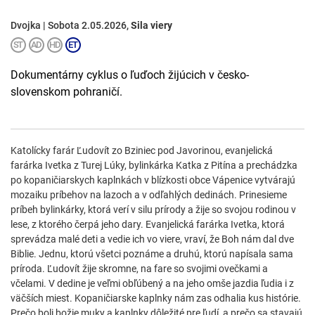
Dvojka | Sobota 2.05.2026,
Sila viery
Dokumentárny cyklus o ľuďoch žijúcich v česko-
slovenskom pohraničí.
Katolícky farár Ľudovít zo Bziniec pod Javorinou, evanjelická
farárka Ivetka z Turej Lúky, bylinkárka Katka z Pitína a prechádzka
po kopaničiarskych kaplnkách v blízkosti obce Vápenice vytvárajú
mozaiku príbehov na lazoch a v odľahlých dedinách. Prinesieme
príbeh bylinkárky, ktorá verí v silu prírody a žije so svojou rodinou v
lese, z ktorého čerpá jeho dary. Evanjelická farárka Ivetka, ktorá
sprevádza malé deti a vedie ich vo viere, vraví, že Boh nám dal dve
Biblie. Jednu, ktorú všetci poznáme a druhú, ktorú napísala sama
príroda. Ľudovít žije skromne, na fare so svojimi ovečkami a
včelami. V dedine je veľmi obľúbený a na jeho omše jazdia ľudia i z
väčších miest. Kopaničiarske kaplnky nám zas odhalia kus histórie.
Prečo boli božie muky a kaplnky dôležité pre ľudí, a prečo sa stavajú