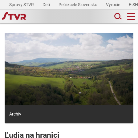
Správy STVR
Deti
Pečie celé Slovensko
Výročie
E-S
Archív
Ľudia na hranici