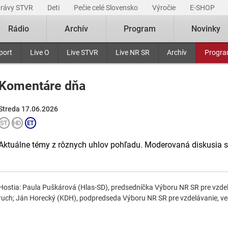
právy STVR
Deti
Pečie celé Slovensko
Výročie
E-SHOP
Rádio
Archív
Program
Novinky
port
Live O
Live STVR
Live NR SR
Archív
Progr
Komentáre dňa
Streda 17.06.2026
Aktuálne témy z rôznych uhlov pohľadu. Moderovaná diskusia 
Hostia: Paula Puškárová (Hlas-SD), predsedníčka Výboru NR SR pre vzdel
ruch; Ján Horecký (KDH), podpredseda Výboru NR SR pre vzdelávanie, ved