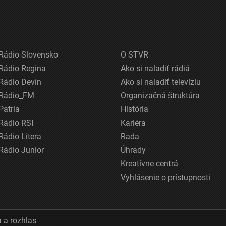
Rádio Slovensko
O STVR
Rádio Regina
Ako si naladiť rádiá
Rádio Devín
Ako si naladiť televíziu
Rádio_FM
Organizačná štruktúra
Patria
História
Rádio RSI
Kariéra
Rádio Litera
Rada
Rádio Junior
Úhrady
Kreatívne centrá
Vyhlásenie o prístupnosti
 a rozhlas