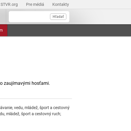
STVR.org
Pre médiá
Kontakty
Hľadať
am
so zaujímavými hosťami.
ávanie, vedu, mládež, šport a cestovný
u, mládež, šport a cestovný ruch;