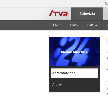
S
Televízia
Live 1
Live 2
Live 24
Š
Komentáre dňa
Archív