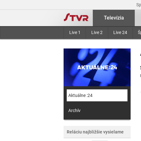
S
Televízia
Live 1
Live 2
Live 24
Š
Aktuálne :24
Archív
Reláciu najbližšie vysielame