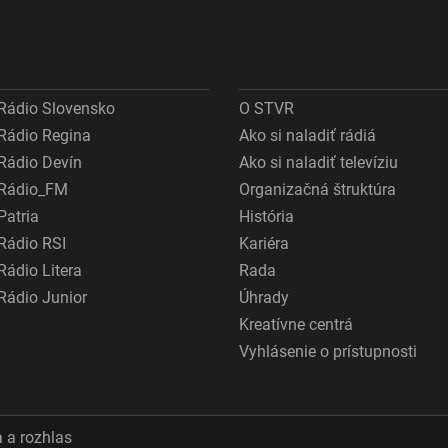
Rádio Slovensko
O STVR
Rádio Regina
Ako si naladiť rádiá
Rádio Devín
Ako si naladiť televíziu
Rádio_FM
Organizačná štruktúra
Patria
História
Rádio RSI
Kariéra
Rádio Litera
Rada
Rádio Junior
Úhrady
Kreatívne centrá
Vyhlásenie o prístupnosti
 a rozhlas