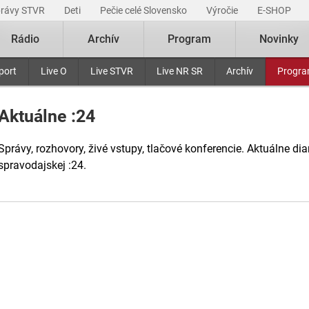
právy STVR
Deti
Pečie celé Slovensko
Výročie
E-SHOP
Rádio
Archív
Program
Novinky
port
Live O
Live STVR
Live NR SR
Archív
Progr
Aktuálne :24
Správy, rozhovory, živé vstupy, tlačové konferencie. Aktuálne di
spravodajskej :24.