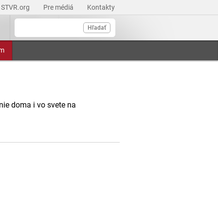
STVR.org
Pre médiá
Kontakty
Hľadať
am
anie doma i vo svete na