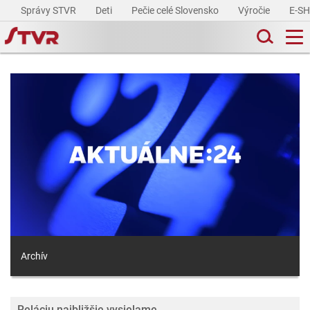
Správy STVR
Deti
Pečie celé Slovensko
Výročie
E-S
Archív
Reláciu najbližšie vysielame