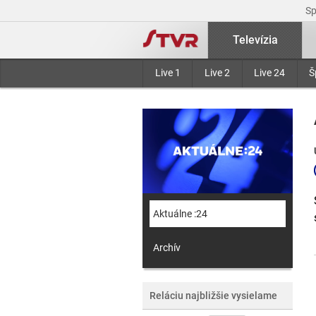
S
Televízia
Live 1
Live 2
Live 24
Š
Aktuálne :24
Archív
Reláciu najbližšie vysielame