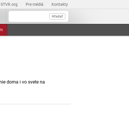
STVR.org
Pre médiá
Kontakty
Hľadať
am
anie doma i vo svete na