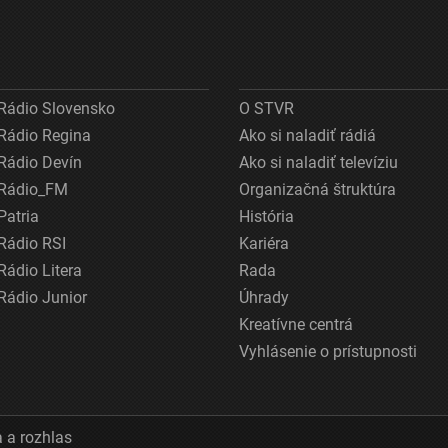
Rádio Slovensko
O STVR
Rádio Regina
Ako si naladiť rádiá
Rádio Devín
Ako si naladiť televíziu
Rádio_FM
Organizačná štruktúra
Patria
História
Rádio RSI
Kariéra
Rádio Litera
Rada
Rádio Junior
Úhrady
Kreatívne centrá
Vyhlásenie o prístupnosti
 a rozhlas