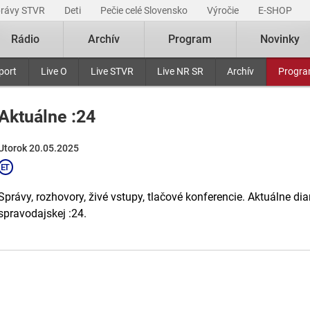
právy STVR
Deti
Pečie celé Slovensko
Výročie
E-SHOP
Rádio
Archív
Program
Novinky
port
Live O
Live STVR
Live NR SR
Archív
Progr
Aktuálne :24
Utorok 20.05.2025
Správy, rozhovory, živé vstupy, tlačové konferencie. Aktuálne di
spravodajskej :24.