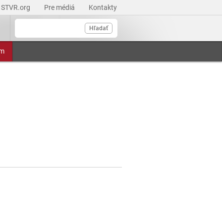
STVR.org
Pre médiá
Kontakty
Hľadať
am