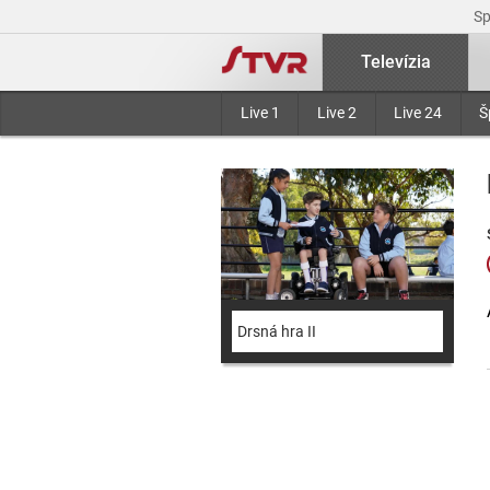
S
Televízia
Live 1
Live 2
Live 24
Š
Drsná hra II