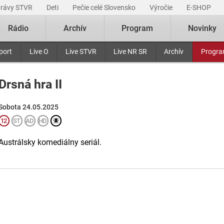
právy STVR
Deti
Pečie celé Slovensko
Výročie
E-SHOP
Rádio
Archív
Program
Novinky
port
Live O
Live STVR
Live NR SR
Archív
Progr
Drsná hra II
Sobota 24.05.2025
Austrálsky komediálny seriál.