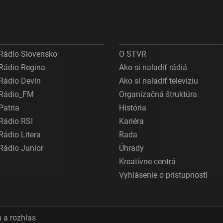
Rádio Slovensko
O STVR
Rádio Regina
Ako si naladiť rádiá
Rádio Devín
Ako si naladiť televíziu
Rádio_FM
Organizačná štruktúra
Patria
História
Rádio RSI
Kariéra
Rádio Litera
Rada
Rádio Junior
Úhrady
Kreatívne centrá
Vyhlásenie o prístupnosti
 a rozhlas