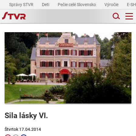
Správy STVR
Deti
Pečie celé Slovensko
Výročie
E-S
Sila lásky VI.
Štvrtok 17.04.2014