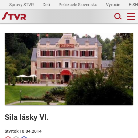
Správy STVR
Deti
Pečie celé Slovensko
Výročie
E-S
Sila lásky VI.
Štvrtok 10.04.2014