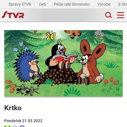
Správy STVR
Deti
Pečie celé Slovensko
Výročie
E-S
Krtko
Pondelok 21.03.2022