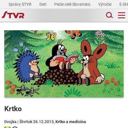
Správy STVR
Deti
Pečie celé Slovensko
Výročie
E-S
Krtko
Dvojka | Štvrtok 26.12.2013,
Krtko a medicína