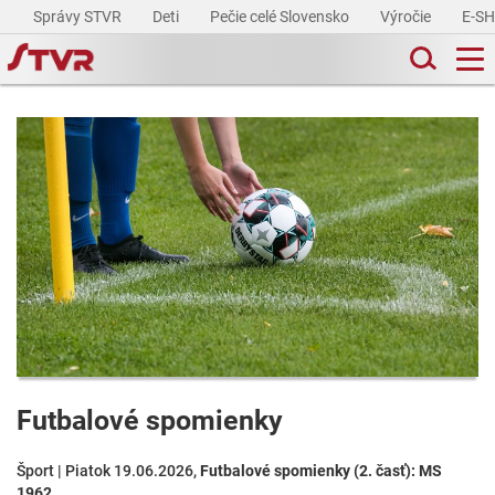
Správy STVR
Deti
Pečie celé Slovensko
Výročie
E-S
Futbalové spomienky
Šport | Piatok 19.06.2026,
Futbalové spomienky (2. časť): MS
1962