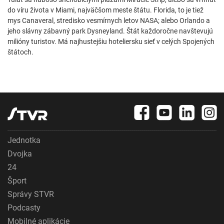
do víru života v Miami, najväčšom meste štátu. Florida, to je tiež
mys Canaveral, stredisko vesmírnych letov NASA; alebo Orlando a
jeho slávny zábavný park Dysneyland. Štát každoročne navštevujú
milióny turistov. Má najhustejšiu hoteliersku sieť v celých Spojených
štátoch.
Jednotka
Dvojka
24
Šport
Správy STVR
Podcasty
Mobilné aplikácie