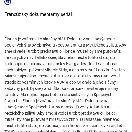
Francúzsky dokumentárny seriál
Florida je známa ako slnečný štát. Polostrov na juhovýchode
Spojených štátov obmývajú vody Atlantiku a Mexického zálivu. Aby
sme si vedeli urobiť predstavu o Floride, museli by sme putovať z
mrazivých zím v Tallahassee, hlavného mesta tohto štátu, do
zadúšajúcich horúčav močarísk v Everglades. Túlať sa naboso
snehobielymi plážami Miracle Strip, alebo sa vrhnúť do víru života v
Miami, najväčšom meste štátu. Florida, to je tiež mys Canaveral,
stredisko vesmírnych letov NASA; alebo Orlando a jeho slávny
zábavný park Dysneyland. Štát každoročne navštevujú milióny
turistov. Má najhustejšiu hoteliersku sieť v celých Spojených
štátoch. , Florida je známa ako slnečný štát. Polostrov na
juhovýchode Spojených štátov obmývajú vody Atlantiku a
Mexického zálivu. Aby sme si vedeli urobiť predstavu o Floride,
museli by sme putovať z mrazivých zím v Tallahassee, hlavného
mesta tohto štátu, do zadúšajúcich horúčav močarísk v Everglades.
Túlať sa naboso snehobielymi plážami Miracle Strip, alebo sa vrhnúť