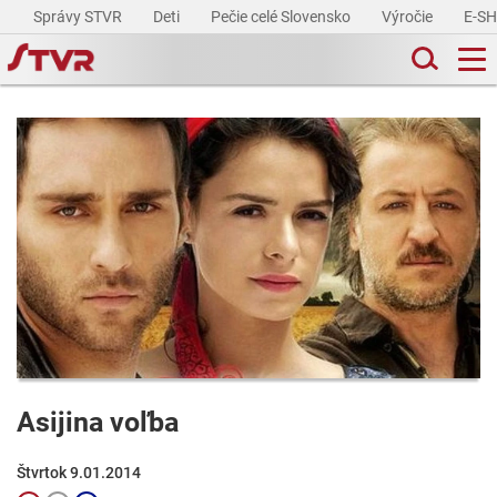
Správy STVR
Deti
Pečie celé Slovensko
Výročie
E-S
Asijina voľba
Štvrtok 9.01.2014