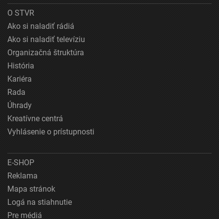
O STVR
Ako si naladiť rádiá
Ako si naladiť televíziu
Organizačná štruktúra
História
Kariéra
Rada
Úhrady
Kreatívne centrá
Vyhlásenie o prístupnosti
E-SHOP
Reklama
Mapa stránok
Logá na stiahnutie
Pre médiá