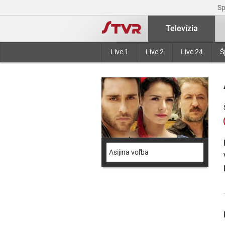
S
Televízia
Live 1
Live 2
Live 24
Š
Asijina voľba