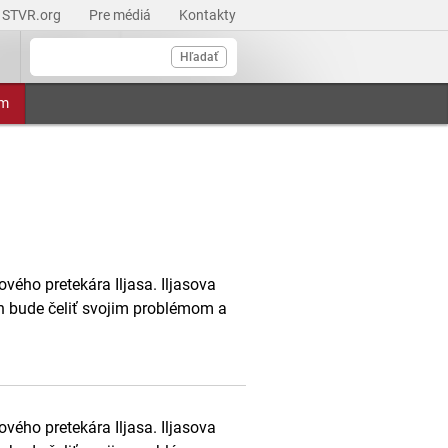
STVR.org
Pre médiá
Kontakty
Hľadať
am
vého pretekára Iljasa. Iljasova
ah bude čeliť svojim problémom a
vého pretekára Iljasa. Iljasova