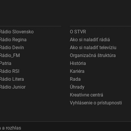
Rádio Slovensko
O STVR
Rádio Regina
Ako si naladiť rádiá
Rádio Devín
Ako si naladiť televíziu
Rádio_FM
Organizačná štruktúra
Patria
História
Rádio RSI
Kariéra
Rádio Litera
Rada
Rádio Junior
Úhrady
Kreatívne centrá
Vyhlásenie o prístupnosti
 a rozhlas