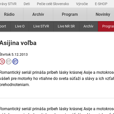
právy STVR
Deti
Pečie celé Slovensko
Výročie
E-SHOP
Rádio
Archív
Program
Novinky
port
Live O
Live STVR
Live NR SR
Archív
Progr
Asijina voľba
Štvrtok 5.12.2013
Romantický seriál prináša príbeh lásky krásnej Asije a motokroso
vášeň pre motorky ho vtiahne do sveta súťaží a slávy a ich vzť
prehodnoteniam.
Romantický seriál prináša príbeh lásky krásnej Asije a motokroso