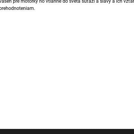
vášeň pre motorky ho vtiahne do sveta súťaží a slávy a ich vzť
prehodnoteniam.