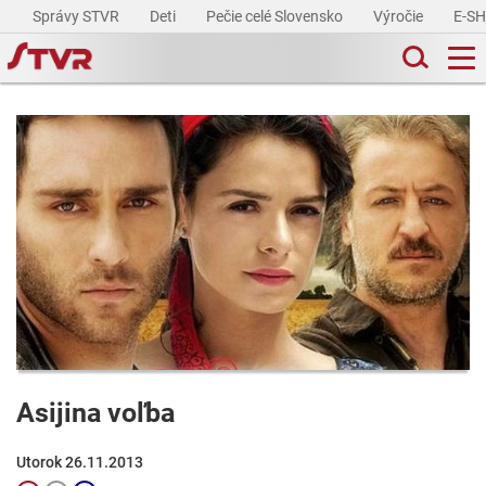
Správy STVR
Deti
Pečie celé Slovensko
Výročie
E-S
Asijina voľba
Utorok 26.11.2013