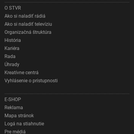
O STVR
Ako si naladiť rádiá
Ako si naladiť televíziu
Organizačná štruktúra
História
Kariéra
Rada
Úhrady
Kreatívne centrá
Vyhlásenie o prístupnosti
E-SHOP
Reklama
Mapa stránok
Logá na stiahnutie
Pre médiá