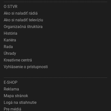
O STVR
Ako si naladiť rádiá
Ako si naladiť televíziu
Organizačná štruktúra
História
Kariéra
Rada
Úhrady
Kreatívne centrá
Vyhlásenie o prístupnosti
E-SHOP
Reklama
Mapa stránok
Logá na stiahnutie
Pre médiá