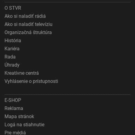
O STVR
Ako si naladiť rádiá
Ako si naladiť televíziu
Organizačná štruktúra
História
Kariéra
Rada
Úhrady
Kreatívne centrá
Vyhlásenie o prístupnosti
E-SHOP
Reklama
Mapa stránok
Logá na stiahnutie
Pre médiá