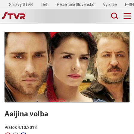
Správy STVR
Deti
Pečie celé Slovensko
Výročie
E-S
Asijina voľba
Piatok 4.10.2013