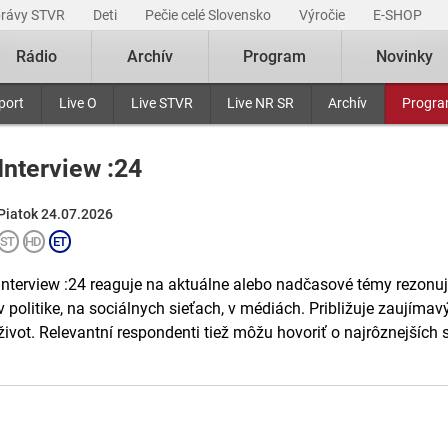
právy STVR
Deti
Pečie celé Slovensko
Výročie
E-SHOP
Rádio
Archív
Program
Novinky
port
Live O
Live STVR
Live NR SR
Archív
Progr
Interview :24
Piatok 24.07.2026
Interview :24 reaguje na aktuálne alebo nadčasové témy rezonuj
v politike, na sociálnych sieťach, v médiách. Približuje zaujímav
život. Relevantní respondenti tiež môžu hovoriť o najrôznejších