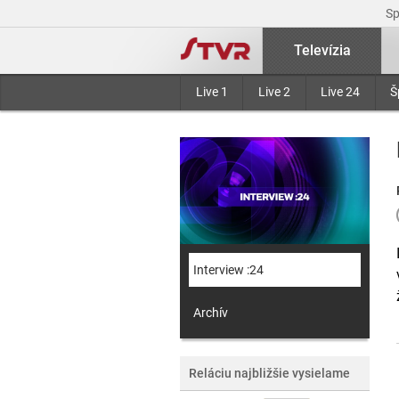
S
Televízia
Live 1
Live 2
Live 24
Š
Interview :24
Archív
Reláciu najbližšie vysielame