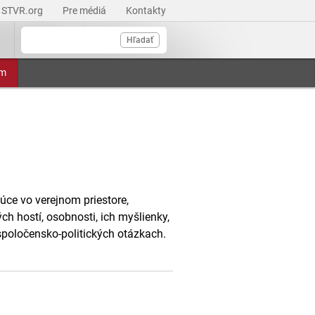
STVR.org
Pre médiá
Kontakty
Hľadať
am
úce vo verejnom priestore,
ých hostí, osobnosti, ich myšlienky,
 spoločensko-politických otázkach.