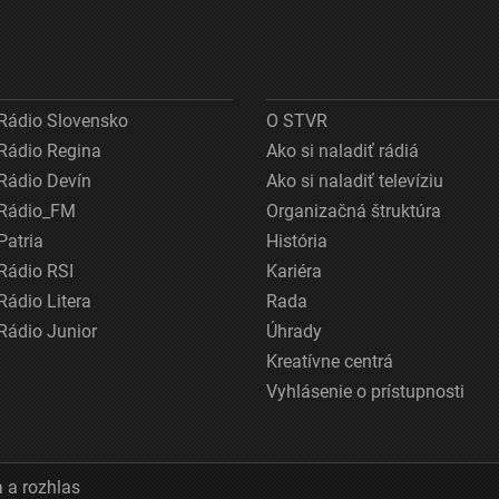
Rádio Slovensko
O STVR
Rádio Regina
Ako si naladiť rádiá
Rádio Devín
Ako si naladiť televíziu
Rádio_FM
Organizačná štruktúra
Patria
História
Rádio RSI
Kariéra
Rádio Litera
Rada
Rádio Junior
Úhrady
Kreatívne centrá
Vyhlásenie o prístupnosti
 a rozhlas