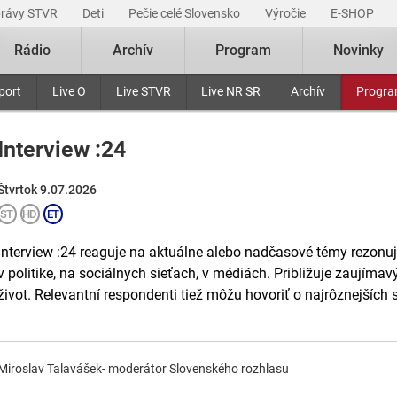
právy STVR
Deti
Pečie celé Slovensko
Výročie
E-SHOP
Rádio
Archív
Program
Novinky
port
Live O
Live STVR
Live NR SR
Archív
Progr
Interview :24
Štvrtok 9.07.2026
Interview :24 reaguje na aktuálne alebo nadčasové témy rezonuj
v politike, na sociálnych sieťach, v médiách. Približuje zaujímav
život. Relevantní respondenti tiež môžu hovoriť o najrôznejších
Miroslav Talavášek- moderátor Slovenského rozhlasu