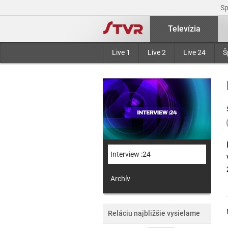
S
Televízia
Live 1
Live 2
Live 24
Š
Interview :24
Archív
Reláciu najbližšie vysielame