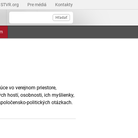
STVR.org
Pre médiá
Kontakty
Hľadať
am
úce vo verejnom priestore,
ých hostí, osobnosti, ich myšlienky,
 spoločensko-politických otázkach.