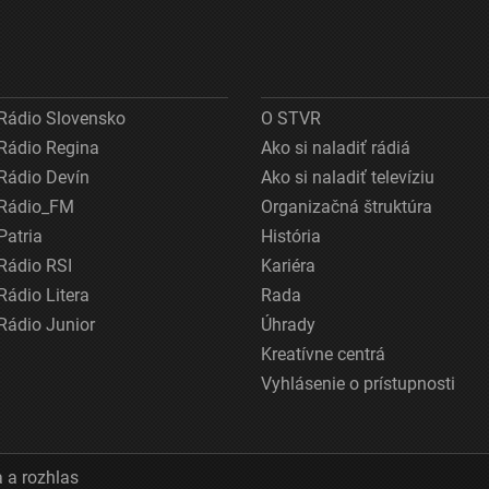
Rádio Slovensko
O STVR
Rádio Regina
Ako si naladiť rádiá
Rádio Devín
Ako si naladiť televíziu
Rádio_FM
Organizačná štruktúra
Patria
História
Rádio RSI
Kariéra
Rádio Litera
Rada
Rádio Junior
Úhrady
Kreatívne centrá
Vyhlásenie o prístupnosti
 a rozhlas