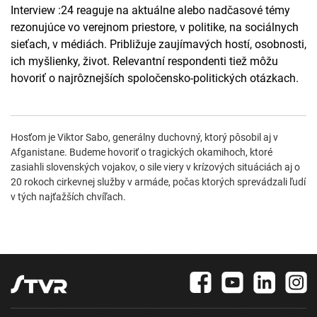
Interview :24 reaguje na aktuálne alebo nadčasové témy
rezonujúce vo verejnom priestore, v politike, na sociálnych
sieťach, v médiách. Približuje zaujímavých hostí, osobnosti,
ich myšlienky, život. Relevantní respondenti tiež môžu
hovoriť o najrôznejších spoločensko-politických otázkach.
Hosťom je Viktor Sabo, generálny duchovný, ktorý pôsobil aj v
Afganistane. Budeme hovoriť o tragických okamihoch, ktoré
zasiahli slovenských vojakov, o sile viery v krízových situáciách aj o
20 rokoch cirkevnej služby v armáde, počas ktorých sprevádzali ľudí
v tých najťažších chvíľach.