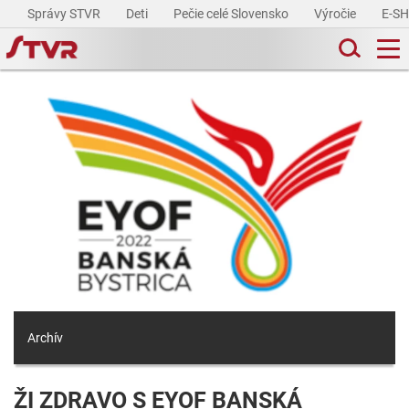
Správy STVR
Deti
Pečie celé Slovensko
Výročie
E-S
Archív
ŽI ZDRAVO S EYOF BANSKÁ